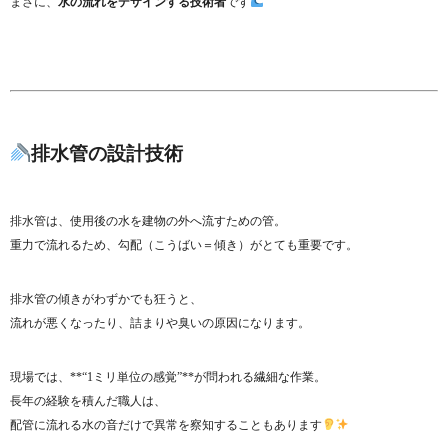
まさに、
水の流れをデザインする技術者
です
排水管の設計技術
排水管は、使用後の水を建物の外へ流すための管。
重力で流れるため、勾配（こうばい＝傾き）がとても重要です。
排水管の傾きがわずかでも狂うと、
流れが悪くなったり、詰まりや臭いの原因になります。
現場では、**“1ミリ単位の感覚”**が問われる繊細な作業。
長年の経験を積んだ職人は、
配管に流れる水の音だけで異常を察知することもあります