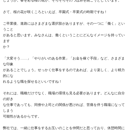
しょうか。春を彩る桜の花が、そろそろそのつぼみを開こうとしています。
さて、桜の花が咲くころといえば、卒園式・卒業式の時期ですね！
ご卒業後、進路にはさまざまな選択肢がありますが、その一つに「働く」とい
うこと
があると思います。みなさんは、働くということにどんなイメージを持ってい
ます
か？
「大変そう……」「やりがいのある作業」「お金を稼ぐ手段」など、さまざま
な印象
があることでしょう。せっかく仕事をするのであれば、より楽しく、より精力
的にな
れるような職を探せるといいですね！
それには、職種だけでなく、職場の環境も見る必要があります。どんなに自分
の好き
な仕事であっても、同僚や上司との関係が悪ければ、苦痛を伴う職場になって
しまう
可能性があるからです。
弊社では、一緒に仕事をするお互いのことを仲間だと思っており、休憩時間に